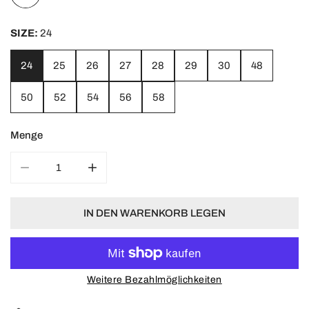
SIZE:
24
24
25
26
27
28
29
30
48
50
52
54
56
58
Menge
MENGE FÜR HOSE OLIV VERRINGERN
MENGE FÜR HOSE OLIV ERHÖHEN
IN DEN WARENKORB LEGEN
Weitere Bezahlmöglichkeiten