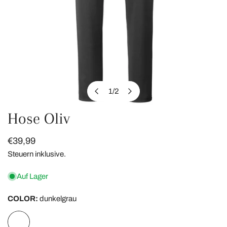
1
/
2
von
Hose Oliv
ÖFFNEN SIE MEDIEN IN DER GALERIEANSICHT
Regulärer
€39,99
Preis
Steuern inklusive.
Auf Lager
COLOR:
dunkelgrau