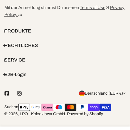
Mit der Anmeldung stimmst Du unseren
Terms of Use
&
Privacy
Policy.
zu
PRODUKTE
RECHTLICHES
SERVICE
B2B-Login
L
Deutschland (EUR €)
a
Zahlungsarten
Suchen
n
© 2026,
LPO - Kelee Jawa GmbH
.
Powered by Shopify
d