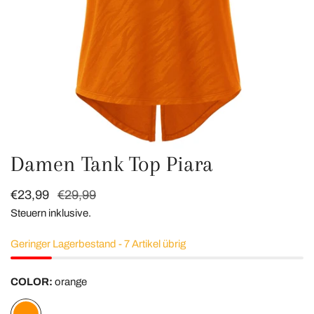
Damen Tank Top Piara
ÖFFNEN SIE MEDIEN IN DER GALERIEANSICHT
Verkaufspreis
€23,99
Regulärer
€29,99
Preis
Steuern inklusive.
Geringer Lagerbestand - 7 Artikel übrig
COLOR:
orange