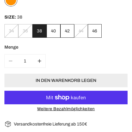
SIZE:
38
34
36
38
40
42
44
46
Menge
MENGE FÜR DAMEN TANK TOP PIARA VERRINGERN
MENGE FÜR DAMEN TANK TOP PIARA ERH
IN DEN WARENKORB LEGEN
Weitere Bezahlmöglichkeiten
Versandkostenfreie Lieferung ab 150€