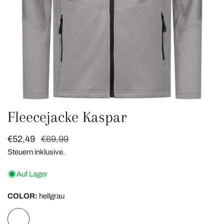
Fleecejacke Kaspar
ÖFFNEN SIE MEDIEN IN DER GALERIEANSICHT
Verkaufspreis
€52,49
Regulärer
€69,99
Preis
Steuern inklusive.
Auf Lager
COLOR:
hellgrau