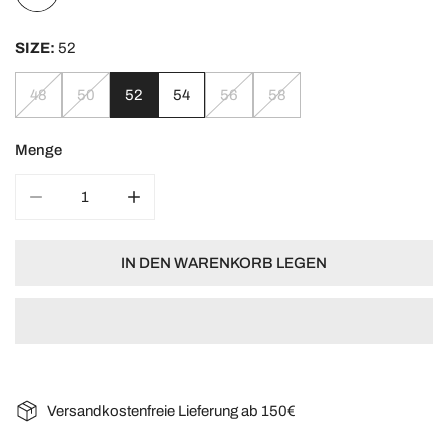
SIZE:
52
48
50
52
54
56
58
Menge
MENGE FÜR FLEECEJACKE KASPAR VERRINGERN
MENGE FÜR FLEECEJACKE KASPAR ERHÖ
IN DEN WARENKORB LEGEN
Versandkostenfreie Lieferung ab 150€