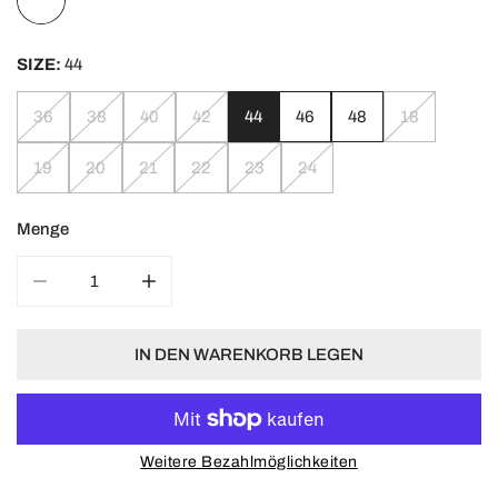
SIZE:
44
36
38
40
42
44
46
48
18
19
20
21
22
23
24
Menge
MENGE FÜR FITNESSHOSE FABRICE VERRINGERN
MENGE FÜR FITNESSHOSE FABRICE ERH
IN DEN WARENKORB LEGEN
Weitere Bezahlmöglichkeiten