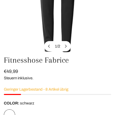
1
/
2
von
Fitnesshose Fabrice
ÖFFNEN SIE MEDIEN IN DER GALERIEANSICHT
Regulärer
€49,99
Preis
Steuern inklusive.
Geringer Lagerbestand - 8 Artikel übrig
COLOR:
schwarz