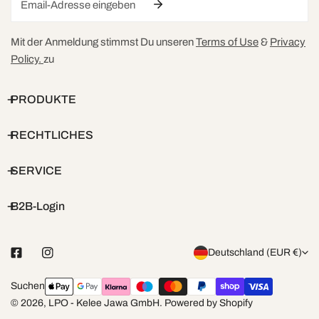
Mit der Anmeldung stimmst Du unseren
Terms of Use
&
Privacy
Policy.
zu
PRODUKTE
RECHTLICHES
SERVICE
B2B-Login
L
Deutschland (EUR €)
a
Zahlungsarten
Suchen
n
© 2026,
LPO - Kelee Jawa GmbH
.
Powered by Shopify