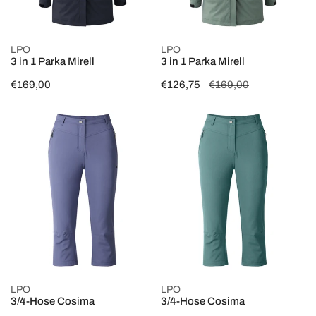
OPTIONEN WÄHLEN
OPTIONEN WÄHLEN
LPO
LPO
3 in 1 Parka Mirell
3 in 1 Parka Mirell
Regulärer
€169,00
Verkaufspreis
€126,75
Regulärer
€169,00
Preis
Preis
3/4-
3/4-
Hose
Hose
Cosima
Cosima
OPTIONEN WÄHLEN
OPTIONEN WÄHLEN
LPO
LPO
3/4-Hose Cosima
3/4-Hose Cosima