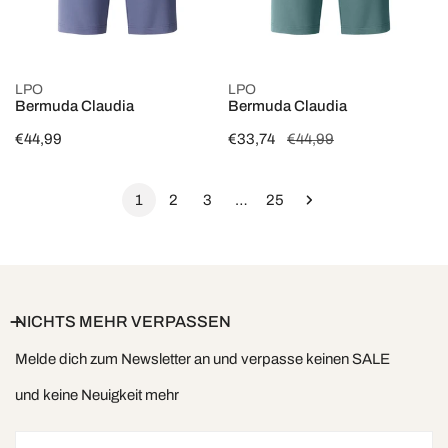
OPTIONEN WÄHLEN
OPTIONEN WÄHLEN
LPO
LPO
Bermuda Claudia
Bermuda Claudia
Regulärer
€44,99
Verkaufspreis
€33,74
Regulärer
€44,99
Preis
Preis
1
2
3
…
25
NICHTS MEHR VERPASSEN
Melde dich zum Newsletter an und verpasse keinen SALE
und keine Neuigkeit mehr
Email