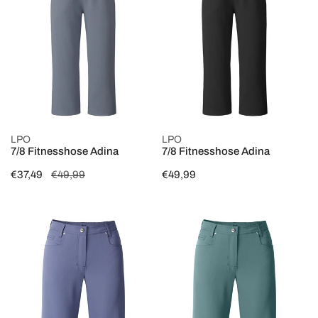
Adina
Adina
OPTIONEN WÄHLEN
OPTIONEN WÄHLEN
LPO
LPO
7/8 Fitnesshose Adina
7/8 Fitnesshose Adina
Verkaufspreis
€37,49
Regulärer
€49,99
Regulärer
€49,99
Preis
Preis
Bermuda
Bermuda
Claudia
Claudia