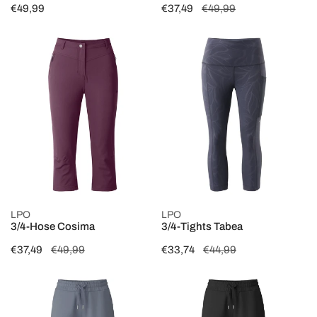
Regulärer
€49,99
Verkaufspreis
€37,49
Regulärer
€49,99
Preis
Preis
3/4-
3/4-
Hose
Tights
Cosima
Tabea
OPTIONEN WÄHLEN
OPTIONEN WÄHLEN
LPO
LPO
3/4-Hose Cosima
3/4-Tights Tabea
Verkaufspreis
€37,49
Regulärer
€49,99
Verkaufspreis
€33,74
Regulärer
€44,99
Preis
Preis
7/8
7/8
Fitnesshose
Fitnesshose